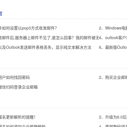
置
件如何设置以pop3方式收发邮件？
2、Window
收邮件后,服务器上邮件不见了,是怎么回事？我的邮件被无故删除了，邮
4、outloo
以及Outlook发送邮件表格丢失，显示纯文本解决方法
6、最新版Outl
用户如何找回密码
2、购买企业邮
微信扫码登录企业邮箱
域名更新解析的提醒！
2、升级为6.
域名如何添加企业邮箱解析
4、西部数码域